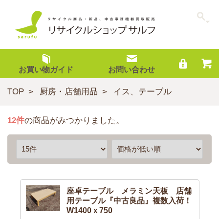
お買い物ガイド
お問い合わせ
TOP
厨房・店舗用品
イス、テーブル
12
件
の商品がみつかりました。
座卓テーブル メラミン天板 店舗
用テーブル『中古良品』複数入荷！
W1400ｘ750