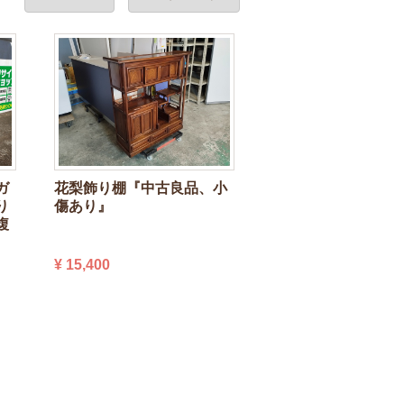
ガ
花梨飾り棚『中古良品、小
り
傷あり』
複
¥ 15,400