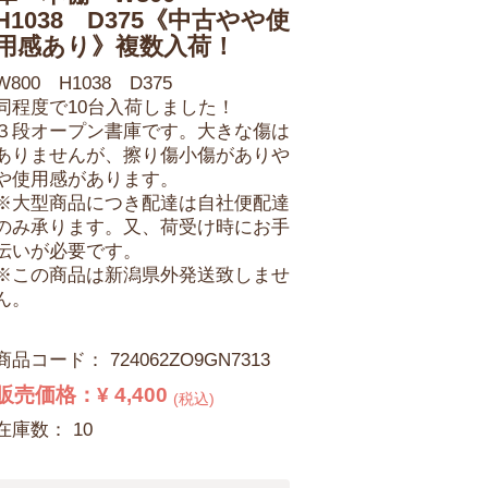
H1038 D375《中古やや使
用感あり》複数入荷！
W800 H1038 D375
同程度で10台入荷しました！
３段オープン書庫です。大きな傷は
ありませんが、擦り傷小傷がありや
や使用感があります。
※大型商品につき配達は自社便配達
のみ承ります。又、荷受け時にお手
伝いが必要です。
※この商品は新潟県外発送致しませ
ん。
商品コード：
724062ZO9GN7313
販売価格：
¥ 4,400
(税込)
在庫数： 10