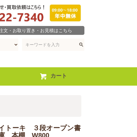
ご注文・お取り置き・お見積はこちら
カート
イトーキ ３段オープン書
庫 本棚 W800